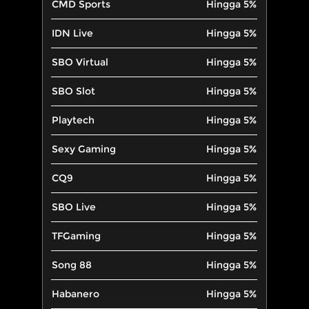
CMD Sports
Hingga 5%
IDN Live
Hingga 5%
SBO Virtual
Hingga 5%
SBO Slot
Hingga 5%
Playtech
Hingga 5%
Sexy Gaming
Hingga 5%
CQ9
Hingga 5%
SBO Live
Hingga 5%
TFGaming
Hingga 5%
Song 88
Hingga 5%
Habanero
Hingga 5%