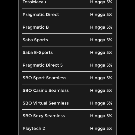
TotoMacau
Hingga 5%
Pragmatic Direct
Hingga 5%
Pragmatic B
Hingga 5%
Saba Sports
Hingga 5%
Saba E-Sports
Hingga 5%
Pragmatic Direct 5
Hingga 5%
SBO Sport Seamless
Hingga 5%
SBO Casino Seamless
Hingga 5%
SBO Virtual Seamless
Hingga 5%
SBO Sexy Seamless
Hingga 5%
Playtech 2
Hingga 5%