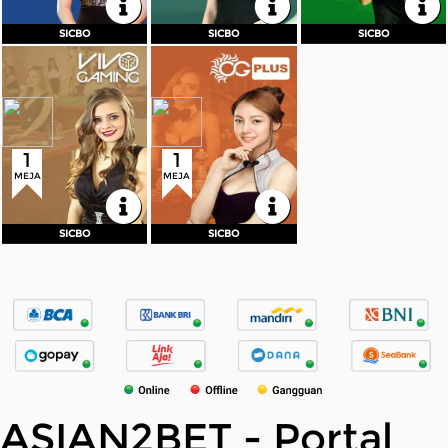
KEMBALI
KEMBALI
KEMBALI
SICBO
SICBO
SICBO
SICBO
SICBO
SICBO
Meja
Min
Max
Meja
Min
Max
Baccarat
1Rb
10Jt
Baccarat
5Rb
30Jt
Dragon Tiger
1Rb
10Jt
Roulette
1Rb
30Jt
Roulette
1Rb
10Jt
Blackjack
250Rb
30Jt
Wheel
1Rb
10Jt
Special Games
10Rb
30Jt
Special Games
1Rb
10Jt
1
1
DAFTAR
MASUK
DAFTAR
MASUK
MEJA
MEJA
KEMBALI
KEMBALI
SICBO
SICBO
SICBO
SICBO
Link Alternatif
Link Resmi Anti Blokir
LUCKY WHEEL
Klaim Bonus Hadiah
WhatsApp CS
Chat Sekarang
ASIAN2BET - Portal
Telegram CS